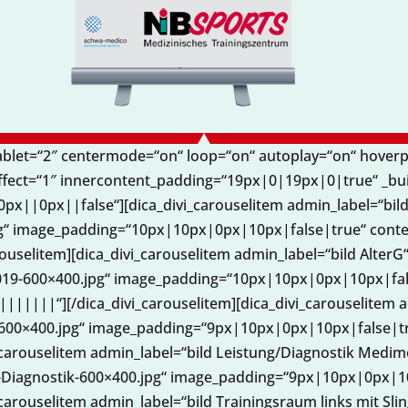
tablet=“2″ centermode=“on“ loop=“on“ autoplay=“on“ hove
effect=“1″ innercontent_padding=“19px|0|19px|0|true“ _bui
x||0px||false“][dica_divi_carouselitem admin_label=“bil
pg“ image_padding=“10px|10px|0px|10px|false|true“ conte
rouselitem][dica_divi_carouselitem admin_label=“bild Alte
2019-600×400.jpg“ image_padding=“10px|10px|0px|10px|fa
||||||||“][/dica_divi_carouselitem][dica_divi_carouselite
2-600×400.jpg“ image_padding=“9px|10px|0px|10px|false|
ivi_carouselitem admin_label=“bild Leistung/Diagnostik Me
g-Diagnostik-600×400.jpg“ image_padding=“9px|10px|0px|
i_carouselitem admin_label=“bild Trainingsraum links mit S