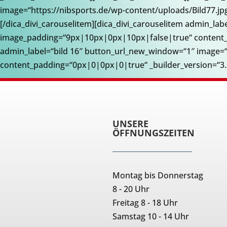
image=“https://nibsports.de/wp-content/uploads/Bild77.j
[/dica_divi_carouselitem][dica_divi_carouselitem admin_la
image_padding=“9px|10px|0px|10px|false|true“ content_pa
admin_label=“bild 16″ button_url_new_window=“1″ image=“
content_padding=“0px|0|0px|0|true“ _builder_version=“3.21
UNSERE
ÖFFNUNGSZEITEN
Montag bis Donnerstag
8 - 20 Uhr
Freitag 8 - 18 Uhr
Samstag 10 - 14 Uhr