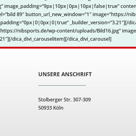
pg“ image_padding=“9px|10px|0px|10px|false|true“ conten
bel=“bild 89″ button_url_new_window=“1″ image=“https://ni
dding=“0px|0|0px|0|true“ _builder_version=“3.21″][/dica_
https://nibsports.de/wp-content/uploads/Bild16.jpg“ ima
″][/dica_divi_carouselitem][/dica_divi_carousel]
UNSERE ANSCHRIFT
Stolberger Str. 307-309
50933 Köln