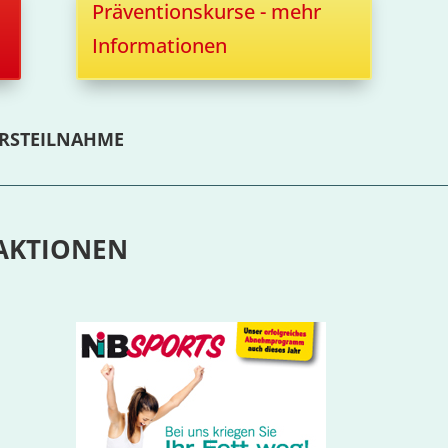
Präventionskurse - mehr
Informationen
URSTEILNAHME
AKTIONEN