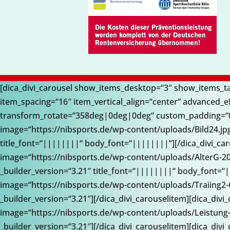
[dica_divi_carousel show_items_desktop=“3″ show_items_
item_spacing=“16″ item_vertical_align=“center“ advanced_
transform_rotate=“358deg|0deg|0deg“ custom_padding=“0p
image=“https://nibsports.de/wp-content/uploads/Bild24.j
title_font=“||||||||“ body_font=“||||||||“][/dica_divi_ca
image=“https://nibsports.de/wp-content/uploads/AlterG-
_builder_version=“3.21″ title_font=“||||||||“ body_font=“
image=“https://nibsports.de/wp-content/uploads/Traiing
_builder_version=“3.21″][/dica_divi_carouselitem][dica_d
image=“https://nibsports.de/wp-content/uploads/Leistun
_builder_version=“3.21″][/dica_divi_carouselitem][dica_div