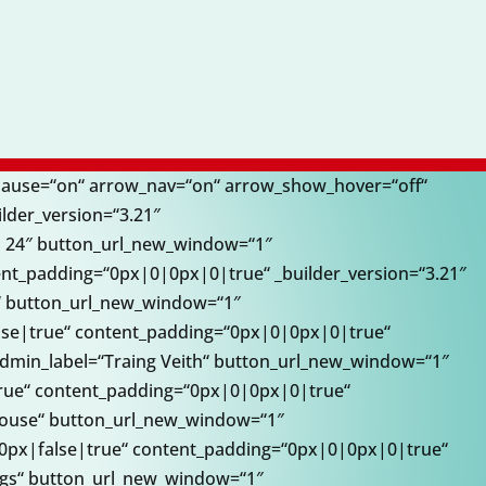
rpause=“on“ arrow_nav=“on“ arrow_show_hover=“off“
lder_version=“3.21″
d 24″ button_url_new_window=“1″
nt_padding=“0px|0|0px|0|true“ _builder_version=“3.21″
rG“ button_url_new_window=“1″
lse|true“ content_padding=“0px|0|0px|0|true“
m admin_label=“Traing Veith“ button_url_new_window=“1″
true“ content_padding=“0px|0|0px|0|true“
dimouse“ button_url_new_window=“1″
10px|false|true“ content_padding=“0px|0|0px|0|true“
lings“ button_url_new_window=“1″