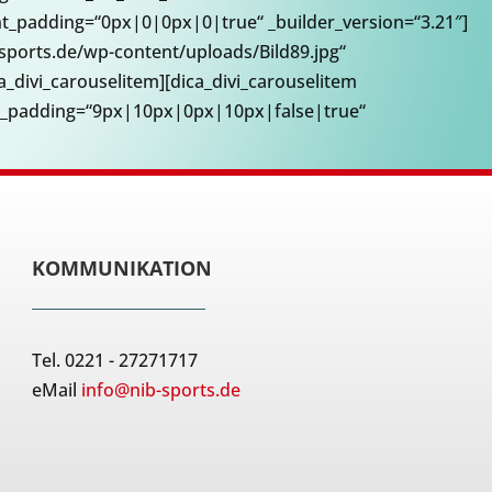
t_padding=“0px|0|0px|0|true“ _builder_version=“3.21″]
bsports.de/wp-content/uploads/Bild89.jpg“
divi_carouselitem][dica_divi_carouselitem
ge_padding=“9px|10px|0px|10px|false|true“
KOMMUNIKATION
Tel. 0221 - 27271717
eMail
info@nib-sports.de